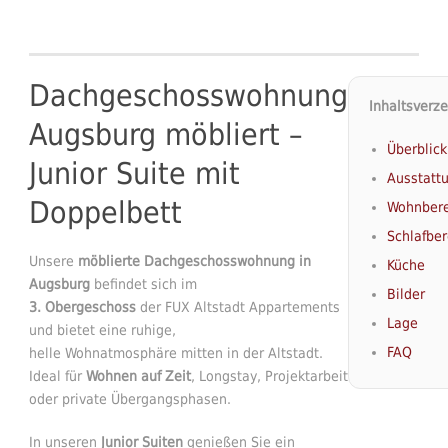
Dachgeschosswohnung
Inhaltsverze
Augsburg möbliert –
Überblick
Junior Suite mit
Ausstatt
Doppelbett
Wohnbere
Schlafber
Unsere
möblierte Dachgeschosswohnung in
Küche
Augsburg
befindet sich im
Bilder
3. Obergeschoss
der FUX Altstadt Appartements
Lage
und bietet eine ruhige,
FAQ
helle Wohnatmosphäre mitten in der Altstadt.
Ideal für
Wohnen auf Zeit
, Longstay, Projektarbeit
oder private Übergangsphasen.
In unseren
Junior Suiten
genießen Sie ein